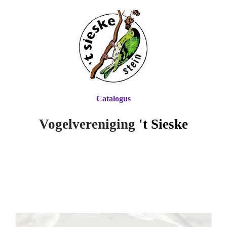
Catalogus
Vogelvereniging
't Si
eske