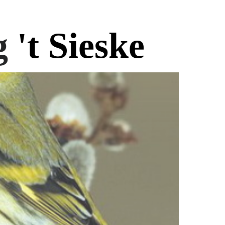
g
't Si
eske