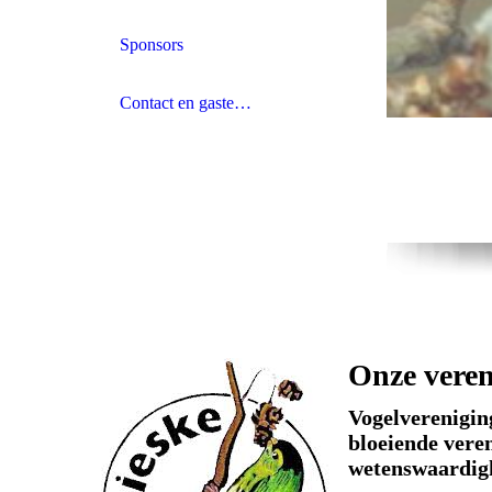
Sponsors
Contact en gastenboek
Onze veren
Vogelvereniging
bloeiende veren
wetenswaardigh