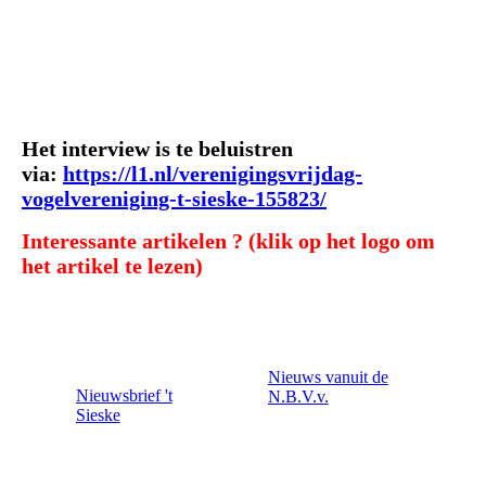
Het interview is te beluistren
via:
https://l1.nl/verenigingsvrijdag-
vogelvereniging-t-sieske-155823/
Interessante artikelen ?
(klik op het logo om
het artikel te lezen)
Nieuws vanuit de
Nieuwsbrief 't
N.B.V.v.
Sieske