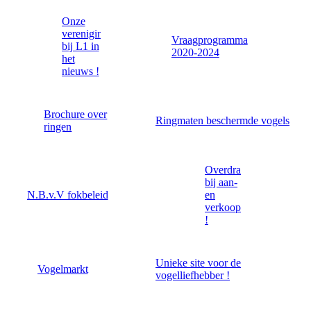
Onze
vereniging
Vraagprogramma
bij L1 in
2020-2024
het
nieuws !
Brochure over
Ringmaten beschermde vogels
ringen
Overdrachtsverklaring
bij aan-
N.B.v.V fokbeleid
en
verkoop
!
Unieke site voor de
Vogelmarkt
vogelliefhebber !