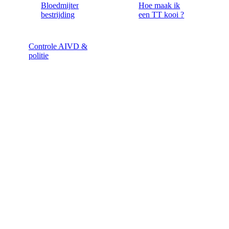
Bloedmijten
Hoe maak ik
bestrijding
een TT kooi ?
Controle AIVD &
politie