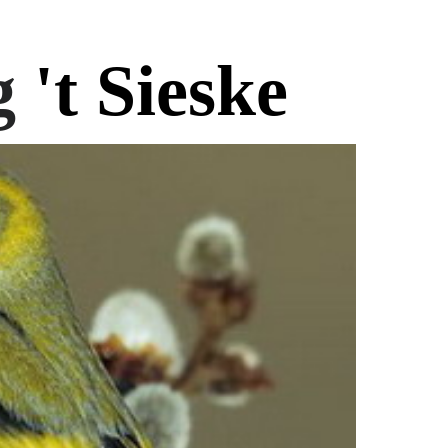
g
't Si
eske